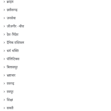
क्राइम
छत्तीसगढ़
जनसेवा
जाँजगीर -चाँपा
देश-विदेश
दैनिक राशिफ़ल
धर्म भक्ति
पॉलिटिक्स
बिलासपुर
भ्रष्टाचार
रायगढ़
रायपुर
शिक्षा
सक्ती