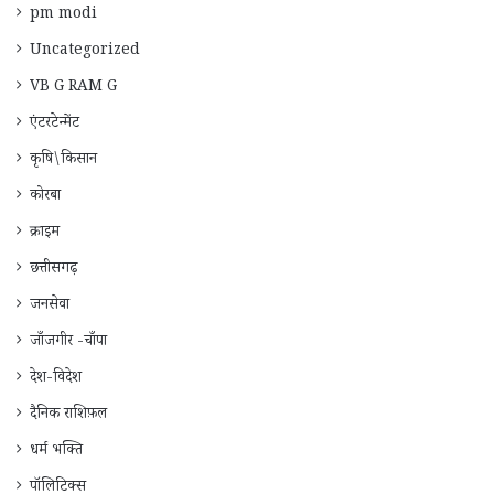
pm modi
Uncategorized
VB G RAM G
एंटरटेन्मेंट
कृषि\किसान
कोरबा
क्राइम
छत्तीसगढ़
जनसेवा
जाँजगीर -चाँपा
देश-विदेश
दैनिक राशिफ़ल
धर्म भक्ति
पॉलिटिक्स