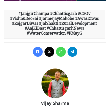
JanjgirChampa #Chhattisgarh #CGOv
#VishnuDeoSai #JanmejayMahobe #AwasDiwas
#RojgarDiwas #JalShakti #RuralDevelopment
#AajKiBaat #ChhattisgarhNews
#WaterConservation #PMayG
Facebook
X
WhatsApp
Telegram
Vijay Sharma