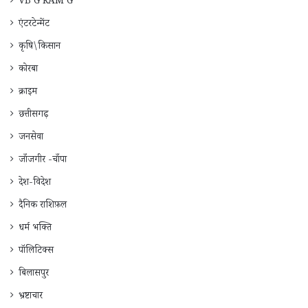
VB G RAM G
एंटरटेन्मेंट
कृषि\किसान
कोरबा
क्राइम
छत्तीसगढ़
जनसेवा
जाँजगीर -चाँपा
देश-विदेश
दैनिक राशिफ़ल
धर्म भक्ति
पॉलिटिक्स
बिलासपुर
भ्रष्टाचार