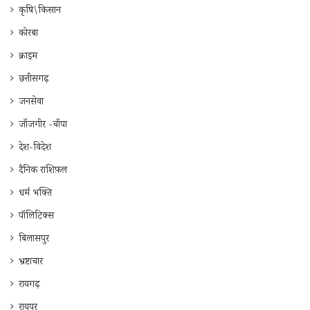
कृषि\किसान
कोरबा
क्राइम
छत्तीसगढ़
जनसेवा
जाँजगीर -चाँपा
देश-विदेश
दैनिक राशिफ़ल
धर्म भक्ति
पॉलिटिक्स
बिलासपुर
भ्रष्टाचार
रायगढ़
रायपुर