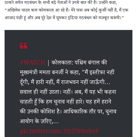
ठाकरे समेत गठबंधन के सभी बड़े नेताओं ने उनसे बात की है। उन्होंने कहा,
“अखिलेश यादव कल कोलकाता आ रहे हैं। मेरे पास अब कोई कुर्सी नहीं है, मैं एक
आजाद पंछी हूं और अब पूरे देश में घूमकर इंडिया गठबंधन को मजबूत करूंगी।”
#WATCH
| कोलकाता: पश्चिम बंगाल की
मुख्यमंत्री ममता बनर्जी ने कहा, "मैं इस्तीफ़ा नहीं
दूँगी, मैं हारी नहीं, मैं राजभवन नहीं जाऊँगी…
सवाल ही नहीं उठता। नहीं। अब, मैं यह भी कहना
चाहती हूँ कि हम चुनाव नहीं हारे। यह हमें हराने
की उनकी कोशिश है। आधिकारिक तौर पर, चुनाव
आयोग के ज़रिए,…
pic.twitter.com/9JcZW8o9oP