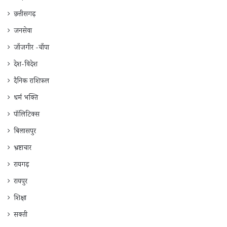
छत्तीसगढ़
जनसेवा
जाँजगीर -चाँपा
देश-विदेश
दैनिक राशिफ़ल
धर्म भक्ति
पॉलिटिक्स
बिलासपुर
भ्रष्टाचार
रायगढ़
रायपुर
शिक्षा
सक्ती