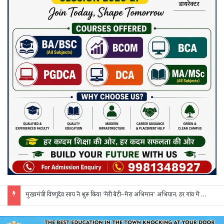
सक्ती: ₹90 लाख की ठगी का खुलासा, एक महिला समेत 3 आरोपी गिरफ्तार