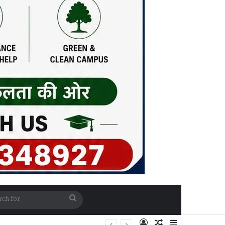
Search
for
Log In
Random Article
Sidebar