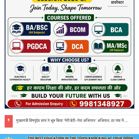
सक्ती: ₹90 लाख की ठगी का खुलासा, एक महिला समेत 3 आरोपी गिरफ्तार