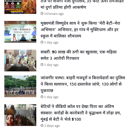
तर्ज पर सजेगा नैला दुर्गोत्सव, 35 फीट ऊंची रत्नजड़ित
मां दुर्गा प्रतिमा होगी आकर्षण
14 hours ago
मुख्यमंत्री विष्णुदेव साय ने शुरू किया ‘मेरी बेटी–मेरा
अभिमान’ अभियान, हर गांव में मुक्तिधाम और हर
स्कूल में बालिका शौचालय
1 day ago
सक्ती: ₹90 लाख की ठगी का खुलासा, एक महिला
समेत 3 आरोपी गिरफ्तार
1 day ago
जांजगीर चाम्पा: बाहरी मजदूरों व किरायेदारों का पुलिस
ने किया सत्यापन, 150 दस्तावेज जांचे; 130 लोगों से
पूछताछ
1 day ago
बेटियों ने वीडियो कॉल पर देखा पिता का अंतिम
संस्कार: करोड़ों के कारोबारी ने वृद्धाश्रम में तोड़ा दम,
मुंबई से बेटी ने भेजे ₹5100
2 days ago