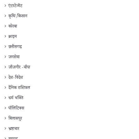
एंटरटेन्मेंट
कृषि\किसान
कोरबा
क्राइम
छत्तीसगढ़
जनसेवा
जाँजगीर -चाँपा
देश-विदेश
दैनिक राशिफ़ल
धर्म भक्ति
पॉलिटिक्स
बिलासपुर
भ्रष्टाचार