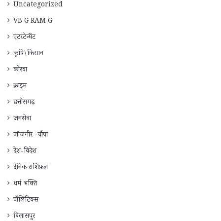
Uncategorized
VB G RAM G
एंटरटेन्मेंट
कृषि\किसान
कोरबा
क्राइम
छत्तीसगढ़
जनसेवा
जाँजगीर -चाँपा
देश-विदेश
दैनिक राशिफ़ल
धर्म भक्ति
पॉलिटिक्स
बिलासपुर