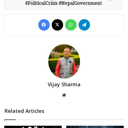
#PoliticalCrisis #NepalGovernment
Facebook
X
WhatsApp
Telegram
Vijay Sharma
Website
Related Articles