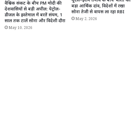
यूएस–ईरान तनाव के बीच भारत का
वैश्विक संकट के बीच PM मोदी की
बड़ा आर्थिक दांव, विदेशों में रखा
देशवासियों से बड़ी अपील: पेट्रोल-
सोना तेजी से वापस ला रहा RBI
डीजल के इस्तेमाल में बरतें संयम, 1
May 2, 2026
साल तक टालें सोना और विदेशी दौरा
May 10, 2026