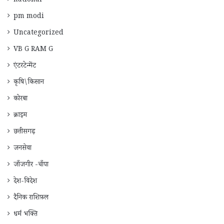
national
pm modi
Uncategorized
VB G RAM G
एंटरटेन्मेंट
कृषि\किसान
कोरबा
क्राइम
छत्तीसगढ़
जनसेवा
जाँजगीर -चाँपा
देश-विदेश
दैनिक राशिफ़ल
धर्म भक्ति