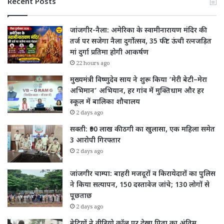
Recent Posts
जांजगीर-नैला: अमेरिका के स्वामीनारायण मंदिर की
तर्ज पर सजेगा नैला दुर्गोत्सव, 35 फीट ऊंची रत्नजड़ित
मां दुर्गा प्रतिमा होगी आकर्षण
22 hours ago
मुख्यमंत्री विष्णुदेव साय ने शुरू किया ‘मेरी बेटी–मेरा
अभिमान’ अभियान, हर गांव में मुक्तिधाम और हर
स्कूल में बालिका शौचालय
2 days ago
सक्ती: ₹90 लाख की ठगी का खुलासा, एक महिला समेत
3 आरोपी गिरफ्तार
2 days ago
जांजगीर चाम्पा: बाहरी मजदूरों व किरायेदारों का पुलिस
ने किया सत्यापन, 150 दस्तावेज जांचे; 130 लोगों से
पूछताछ
2 days ago
बेटियों ने वीडियो कॉल पर देखा पिता का अंतिम