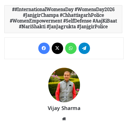
​#InternationalWomensDay #WomensDay2026
#JanjgirChampa #ChhattisgarhPolice
#WomenEmpowerment #SelfDefense #AajKiBaat
#NariShakti #JanJagrukta #JanjgirPolice
Facebook
X
WhatsApp
Telegram
Vijay Sharma
Website