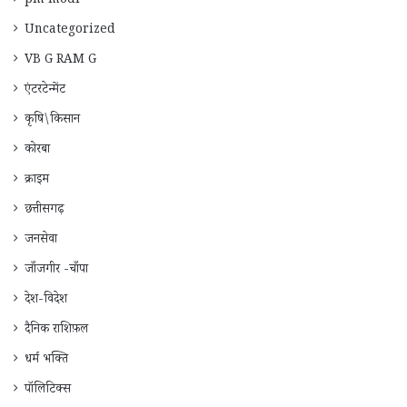
pm modi
Uncategorized
VB G RAM G
एंटरटेन्मेंट
कृषि\किसान
कोरबा
क्राइम
छत्तीसगढ़
जनसेवा
जाँजगीर -चाँपा
देश-विदेश
दैनिक राशिफ़ल
धर्म भक्ति
पॉलिटिक्स