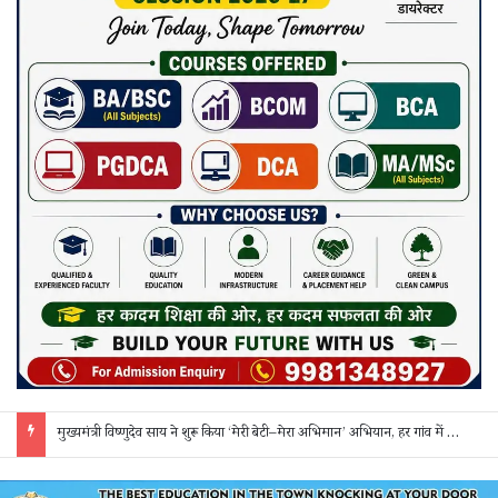
सक्ती: ₹90 लाख की ठगी का खुलासा, एक महिला समेत 3 आरोपी गिरफ्तार