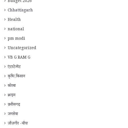
Budget 2026
Chhattisgarh
Health
national
pm modi
Uncategorized
VB G RAM G
एंटरटेन्मेंट
कृषि\किसान
कोरबा
क्राइम
छत्तीसगढ़
जनसेवा
जाँजगीर -चाँपा