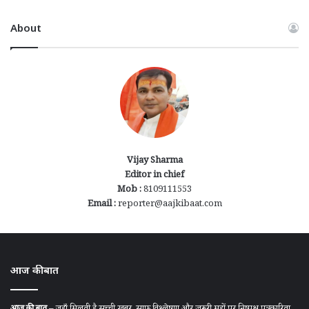
About
Vijay Sharma
Editor in chief
Mob :
8109111553
Email :
reporter@aajkibaat.com
आज की बात