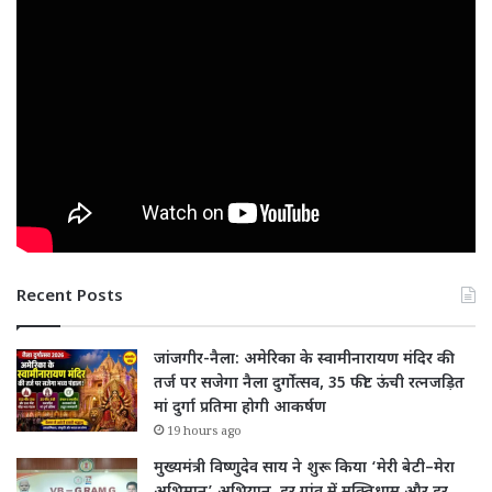
Recent Posts
जांजगीर-नैला: अमेरिका के स्वामीनारायण मंदिर की
तर्ज पर सजेगा नैला दुर्गोत्सव, 35 फीट ऊंची रत्नजड़ित
मां दुर्गा प्रतिमा होगी आकर्षण
19 hours ago
मुख्यमंत्री विष्णुदेव साय ने शुरू किया ‘मेरी बेटी–मेरा