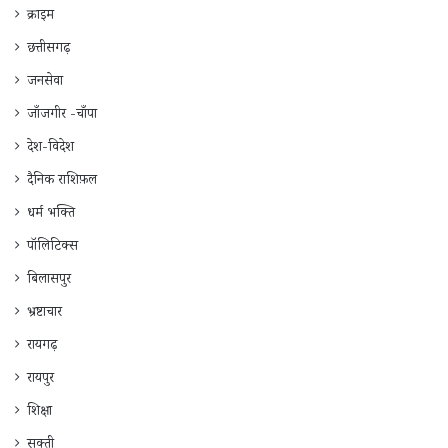
क्राइम
छत्तीसगढ़
जनसेवा
जाँजगीर -चाँपा
देश-विदेश
दैनिक राशिफ़ल
धर्म भक्ति
पॉलिटिक्स
बिलासपुर
भ्रष्टाचार
रायगढ़
रायपुर
शिक्षा
सक्ती