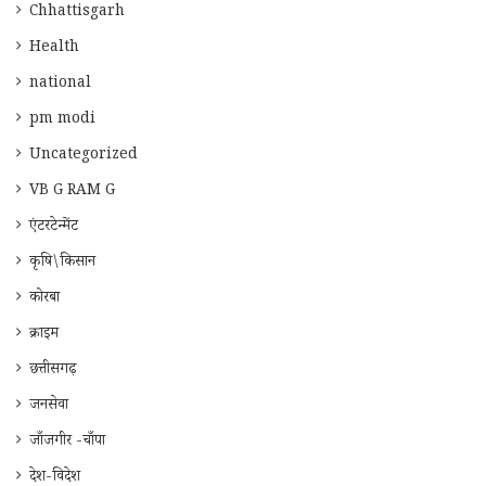
Chhattisgarh
Health
national
pm modi
Uncategorized
VB G RAM G
एंटरटेन्मेंट
कृषि\किसान
कोरबा
क्राइम
छत्तीसगढ़
जनसेवा
जाँजगीर -चाँपा
देश-विदेश