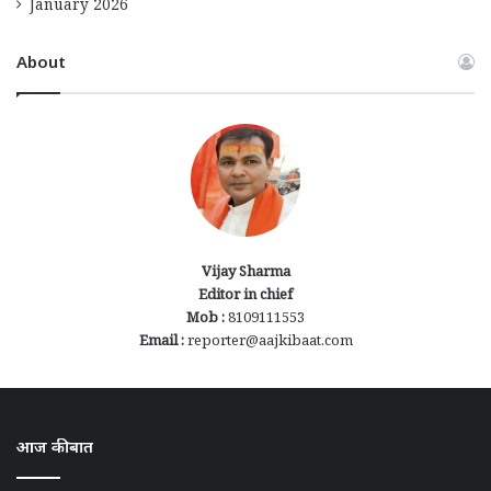
January 2026
About
Vijay Sharma
Editor in chief
Mob :
8109111553
Email :
reporter@aajkibaat.com
आज की बात