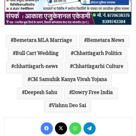
Bemetara MLA Marriage
Bemetara News
Bull Cart Wedding
Chhattisgarh Politics
chhattisgarh-news
Chhattisgarhi Culture
CM Samuhik Kanya Vivah Yojana
Deepesh Sahu
Dowry Free India
Vishnu Deo Sai
Facebook
X
WhatsApp
Telegram