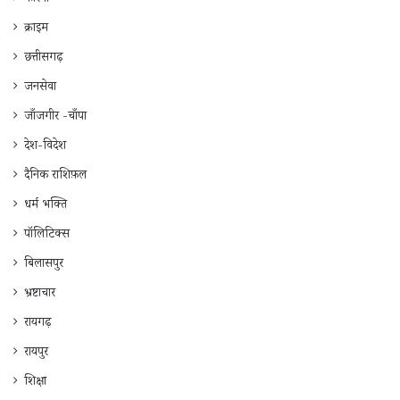
कोरबा
क्राइम
छत्तीसगढ़
जनसेवा
जाँजगीर -चाँपा
देश-विदेश
दैनिक राशिफ़ल
धर्म भक्ति
पॉलिटिक्स
बिलासपुर
भ्रष्टाचार
रायगढ़
रायपुर
शिक्षा