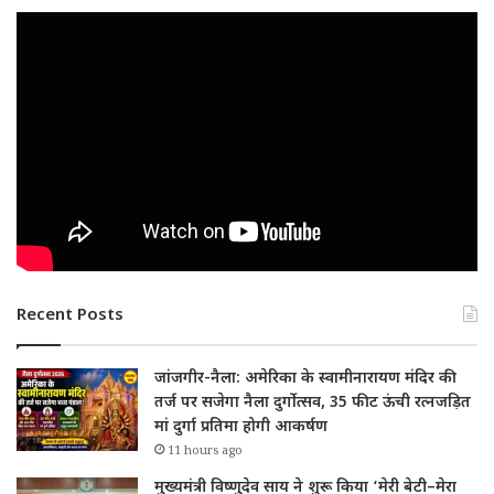
Recent Posts
जांजगीर-नैला: अमेरिका के स्वामीनारायण मंदिर की
तर्ज पर सजेगा नैला दुर्गोत्सव, 35 फीट ऊंची रत्नजड़ित
मां दुर्गा प्रतिमा होगी आकर्षण
11 hours ago
मुख्यमंत्री विष्णुदेव साय ने शुरू किया ‘मेरी बेटी–मेरा