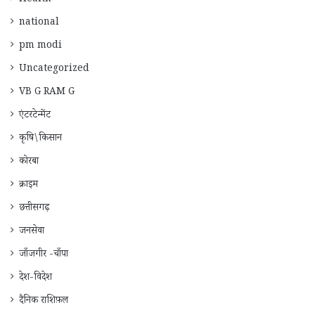
national
pm modi
Uncategorized
VB G RAM G
एंटरटेन्मेंट
कृषि\किसान
कोरबा
क्राइम
छत्तीसगढ़
जनसेवा
जाँजगीर -चाँपा
देश-विदेश
दैनिक राशिफ़ल