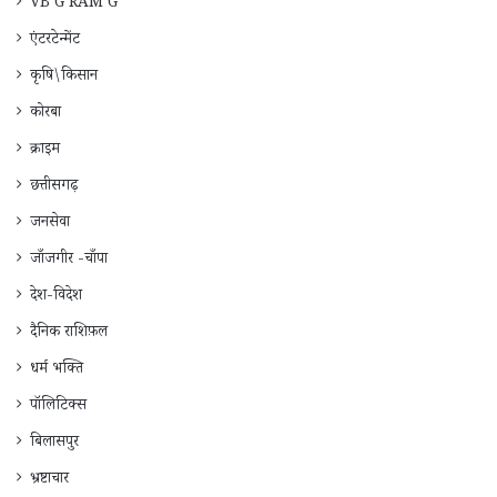
VB G RAM G
एंटरटेन्मेंट
कृषि\किसान
कोरबा
क्राइम
छत्तीसगढ़
जनसेवा
जाँजगीर -चाँपा
देश-विदेश
दैनिक राशिफ़ल
धर्म भक्ति
पॉलिटिक्स
बिलासपुर
भ्रष्टाचार