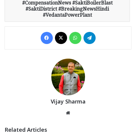
#CompensationNews #SaktiBoilerBlast
#SaktiDistrict #BreakingNewsHindi
#VedantaPowerPlant
Facebook
X
WhatsApp
Telegram
Vijay Sharma
Website
Related Articles