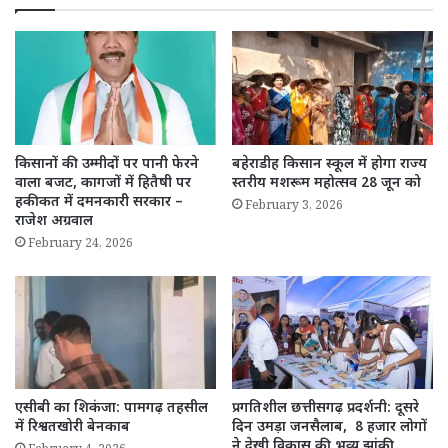
किसानों की उम्मीदों पर पानी फेरने
बहेराडीह किसान स्कूल में होगा राज्य
वाला बजट, कागजों में हितैषी पर
स्तरीय मशरूम महोत्सव 28 जून को
हकीकत में दमनकारी सरकार –
February 3, 2026
राजेश अग्रवाल
February 24, 2026
एसीबी का शिकंजा: पामगढ़ तहसील
प्रगतिशील छत्तीसगढ़ प्रदर्शनी: दूसरे
में रिश्वतखोरी बेनकाब
दिन उमड़ा जनसैलाब, 8 हजार लोगों
ने देखी विकास की भव्य झांकी