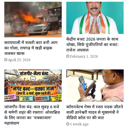
केंद्रीय बजट 2026 जनता के साथ
सरायपाली में चलती कार बनी आग
धोखा, सिर्फ पूंजीपतियों का बजट:
का गोला, रायगढ़ में खड़ी बाइक
राजेश अग्रवाल
जलकर खाक
February 1, 2026
April 23, 2026
जांजगीर-नैला बंद: कल सुबह 6 बजे
कॉमनवेल्थ गेम्स में रजत पदक जीतने
से थमेगी शहर की रफ्तार! ओवरब्रिज
वाली ज्ञानेश्वरी यादव से मुख्यमंत्री ने
के लिए जनता का ‘चक्काजाम’
वीडियो कॉल पर की बात
महासंग्राम
1 week ago