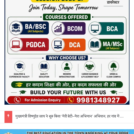
सक्ती: ₹90 लाख की ठगी का खुलासा, एक महिला समेत 3 आरोपी गिरफ्तार