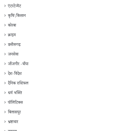
एंटरटेन्मेंट
कृषि\किसान
कोरबा
क्राइम
छत्तीसगढ़
जनसेवा
जाँजगीर -चाँपा
देश-विदेश
दैनिक राशिफ़ल
धर्म भक्ति
पॉलिटिक्स
बिलासपुर
भ्रष्टाचार