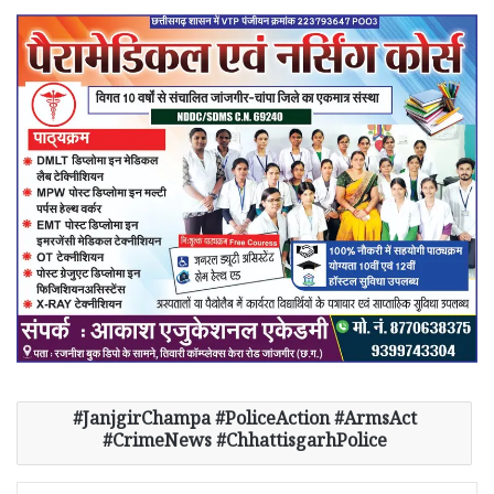
JanjgirChampa #PoliceAction #ArmsAct
#CrimeNews #ChhattisgarhPolice