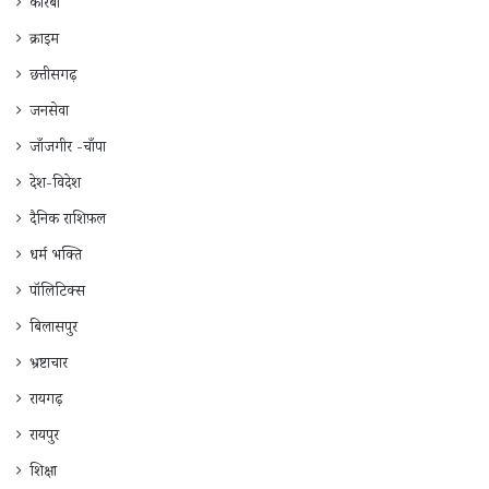
कोरबा
क्राइम
छत्तीसगढ़
जनसेवा
जाँजगीर -चाँपा
देश-विदेश
दैनिक राशिफ़ल
धर्म भक्ति
पॉलिटिक्स
बिलासपुर
भ्रष्टाचार
रायगढ़
रायपुर
शिक्षा