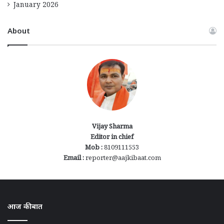
January 2026
About
Vijay Sharma
Editor in chief
Mob :
8109111553
Email :
reporter@aajkibaat.com
आज की बात