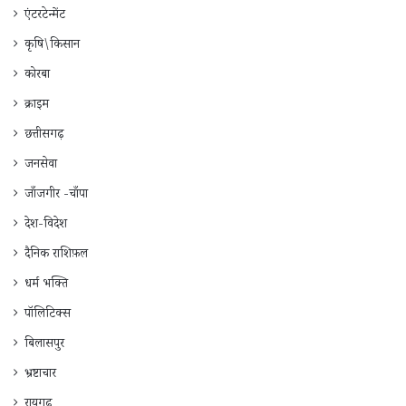
एंटरटेन्मेंट
कृषि\किसान
कोरबा
क्राइम
छत्तीसगढ़
जनसेवा
जाँजगीर -चाँपा
देश-विदेश
दैनिक राशिफ़ल
धर्म भक्ति
पॉलिटिक्स
बिलासपुर
भ्रष्टाचार
रायगढ़