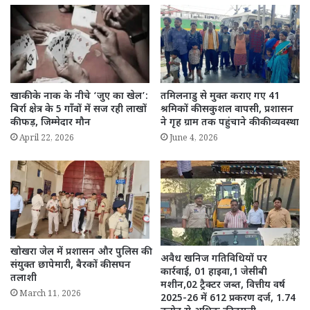
खाकी के नाक के नीचे ‘जुए का खेल’:
तमिलनाडु से मुक्त कराए गए 41
बिर्रा क्षेत्र के 5 गाँवों में सज रही लाखों
श्रमिकों की सकुशल वापसी, प्रशासन
की फड़, जिम्मेदार मौन
ने गृह ग्राम तक पहुंचाने की की व्यवस्था
April 22, 2026
June 4, 2026
खोखरा जेल में प्रशासन और पुलिस की
अवैध खनिज गतिविधियों पर
संयुक्त छापेमारी, बैरकों की सघन
कार्रवाई, 01 हाइवा,1 जेसीबी
तलाशी
मशीन,02 ट्रैक्टर जब्त, वित्तीय वर्ष
March 11, 2026
2025-26 में 612 प्रकरण दर्ज, 1.74