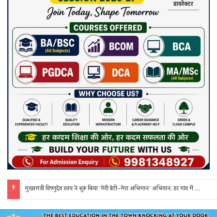
सक्ती: ₹90 लाख की ठगी का खुलासा, एक महिला समेत 3 आरोपी गिरफ्तार