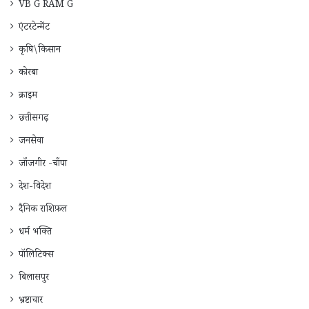
VB G RAM G
एंटरटेन्मेंट
कृषि\किसान
कोरबा
क्राइम
छत्तीसगढ़
जनसेवा
जाँजगीर -चाँपा
देश-विदेश
दैनिक राशिफ़ल
धर्म भक्ति
पॉलिटिक्स
बिलासपुर
भ्रष्टाचार