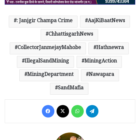
: Janjgir Champa Crime
AajKiBaatNews
ChhattisgarhNews
CollectorJanmejayMahobe
Hathnewra
IllegalSandMining
MiningAction
MiningDepartment
Nawapara
SandMafia
Facebook
X
WhatsApp
Telegram