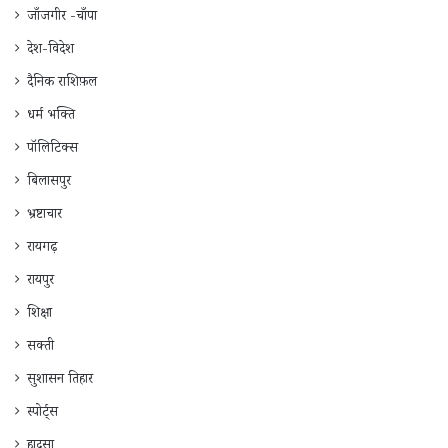
जाँजगीर -चाँपा
देश-विदेश
दैनिक राशिफ़ल
धर्म भक्ति
पॉलिटिक्स
बिलासपुर
भ्रष्टाचार
रायगढ़
रायपुर
शिक्षा
सक्ती
सुशासन तिहार
स्पोर्ट्स
हादसा