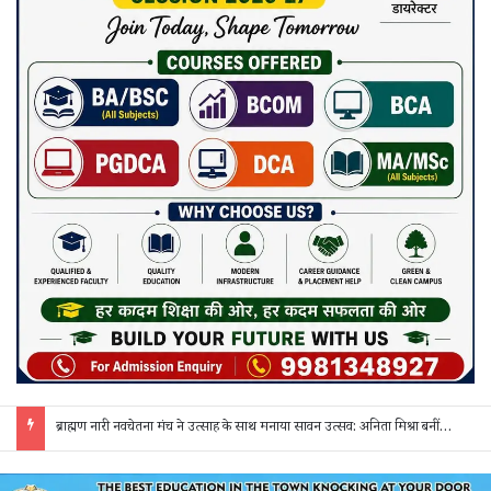
नवागढ़ पुलिस का अवैध शराब पर बड़ा प्रहार: 25 लीटर कच्ची महुआ शराब के साथ एक आरोपी गिरफ्तार, भेजा गया जेल