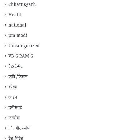
Chhattisgarh
Health
national
pm modi
Uncategorized
VB G RAM G
एंटरटेन्मेंट
कृषि\किसान
कोरबा
क्राइम
छत्तीसगढ़
जनसेवा
जाँजगीर -चाँपा
देश-विदेश