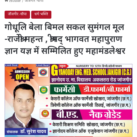
Home
/
जाँजगीर -चाँपा
जाँजगीर -चाँपा
धर्म भक्ति
गोधूलि बेला बिमल सकल सुमंगल मूल
-राजेश्री महन्त , श्रीमद् भागवत महापुराण
ज्ञान यज्ञ में सम्मिलित हुए महामंडलेश्वर