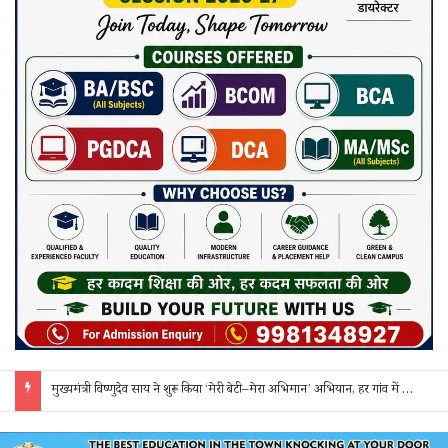
सक्ती: ₹90 लाख की ठगी का खुलासा, एक महिला समेत 3 आरोपी गिरफ्तार