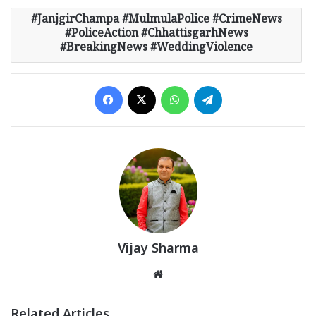
JanjgirChampa #MulmulaPolice #CrimeNews
#PoliceAction #ChhattisgarhNews
#BreakingNews #WeddingViolence
Facebook
X
WhatsApp
Telegram
Vijay Sharma
Website
Related Articles