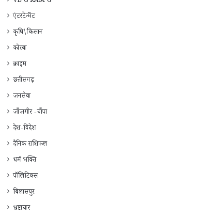
VB G RAM G
एंटरटेन्मेंट
कृषि\किसान
कोरबा
क्राइम
छत्तीसगढ़
जनसेवा
जाँजगीर -चाँपा
देश-विदेश
दैनिक राशिफ़ल
धर्म भक्ति
पॉलिटिक्स
बिलासपुर
भ्रष्टाचार