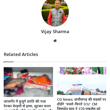
Vijay Sharma
Website
Related Articles
CG News: छत्तीसगढ़ की सड़कों पर
जांजगीर में बुजुर्ग दंपति की गला
दौड़ेंगे ‘चलते-फिरते ICU’ CM
रेतकर बेरहमी से हत्या, लूटकर फरार
विष्णुदेव साय ने 370 एम्बुलेंस को