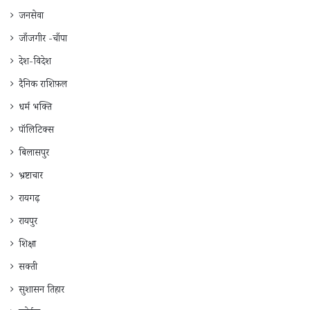
जनसेवा
जाँजगीर -चाँपा
देश-विदेश
दैनिक राशिफ़ल
धर्म भक्ति
पॉलिटिक्स
बिलासपुर
भ्रष्टाचार
रायगढ़
रायपुर
शिक्षा
सक्ती
सुशासन तिहार