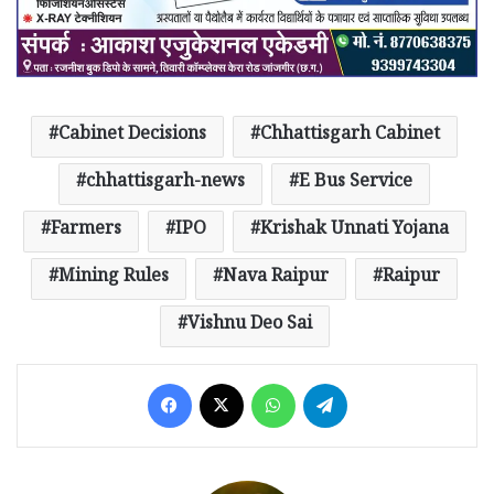
Cabinet Decisions
Chhattisgarh Cabinet
chhattisgarh-news
E Bus Service
Farmers
IPO
Krishak Unnati Yojana
Mining Rules
Nava Raipur
Raipur
Vishnu Deo Sai
Facebook
X
WhatsApp
Telegram