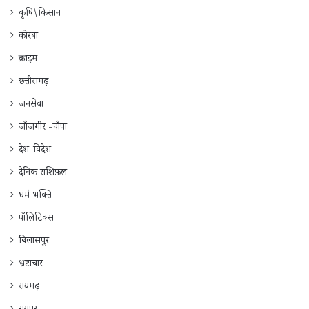
कृषि\किसान
कोरबा
क्राइम
छत्तीसगढ़
जनसेवा
जाँजगीर -चाँपा
देश-विदेश
दैनिक राशिफ़ल
धर्म भक्ति
पॉलिटिक्स
बिलासपुर
भ्रष्टाचार
रायगढ़