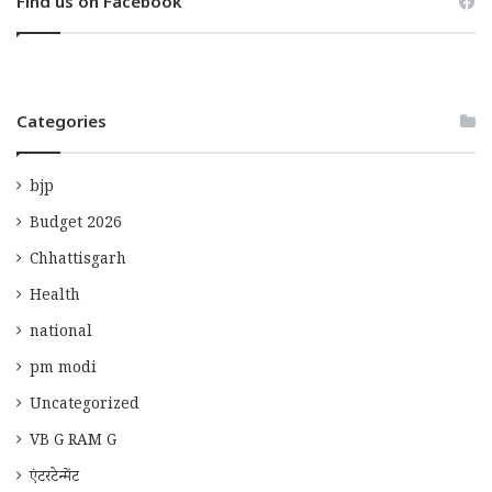
Find us on Facebook
Categories
bjp
Budget 2026
Chhattisgarh
Health
national
pm modi
Uncategorized
VB G RAM G
एंटरटेन्मेंट