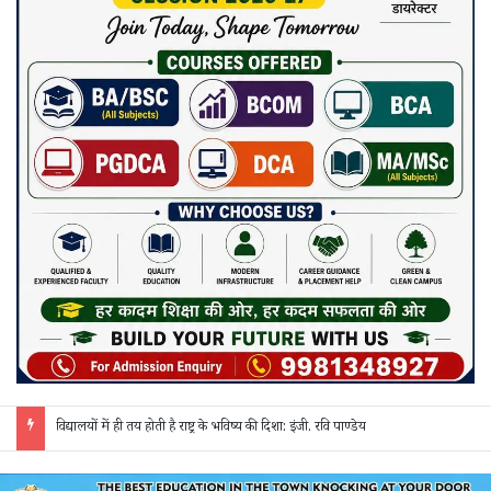
जांजगीर पुलिस की ‘रिस्पॉन्स टीम’ का अपराधियों पर कसा शिकंजा: अवैध शराब, गांजा और सट्टे पर 24 घंटे हो रही त्वरित कार्रवाई