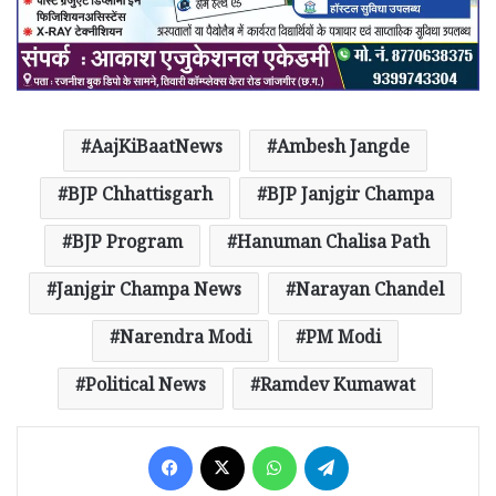
AajKiBaatNews
Ambesh Jangde
BJP Chhattisgarh
BJP Janjgir Champa
BJP Program
Hanuman Chalisa Path
Janjgir Champa News
Narayan Chandel
Narendra Modi
PM Modi
Political News
Ramdev Kumawat
Facebook
X
WhatsApp
Telegram