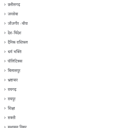
छत्तीसगढ़
जनसेवा
जाँजगीर -चाँपा
देश-विदेश
दैनिक राशिफ़ल
धर्म भक्ति
पॉलिटिक्स
बिलासपुर
भ्रष्टाचार
रायगढ़
रायपुर
शिक्षा
सक्ती
सुशासन तिहार