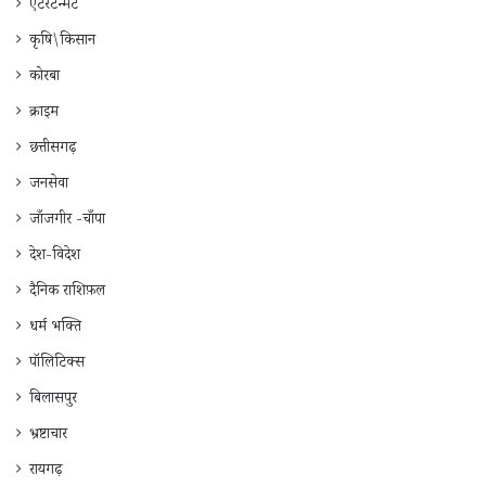
एंटरटेन्मेंट
कृषि\किसान
कोरबा
क्राइम
छत्तीसगढ़
जनसेवा
जाँजगीर -चाँपा
देश-विदेश
दैनिक राशिफ़ल
धर्म भक्ति
पॉलिटिक्स
बिलासपुर
भ्रष्टाचार
रायगढ़