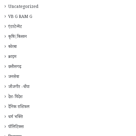
Uncategorized
VB G RAM G
एंटरटेन्मेंट
कृषि\किसान
कोरबा
क्राइम
छत्तीसगढ़
जनसेवा
जाँजगीर -चाँपा
देश-विदेश
दैनिक राशिफ़ल
धर्म भक्ति
पॉलिटिक्स