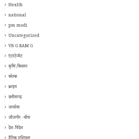
Health
national
pm modi
Uncategorized
VB G RAM G
एंटरटेन्मेंट
कृषि\किसान
कोरबा
क्राइम
छत्तीसगढ़
जनसेवा
जाँजगीर -चाँपा
देश-विदेश
दैनिक राशिफ़ल