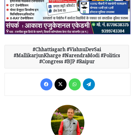
Chhattisgarh #VishnuDevSai
#MallikarjunKharge #NarendraModi #Politics
#Congress #BJP #Raipur
Facebook
X
WhatsApp
Telegram