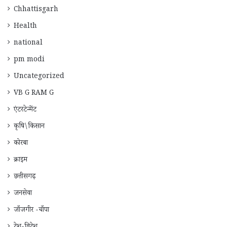
Chhattisgarh
Health
national
pm modi
Uncategorized
VB G RAM G
एंटरटेन्मेंट
कृषि\किसान
कोरबा
क्राइम
छत्तीसगढ़
जनसेवा
जाँजगीर -चाँपा