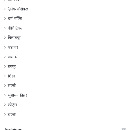
देश-विदेश
दैनिक राशिफ़ल
धर्म भक्ति
पॉलिटिक्स
बिलासपुर
भ्रष्टाचार
रायगढ़
रायपुर
शिक्षा
सक्ती
सुशासन तिहार
स्पोर्ट्स
हादसा