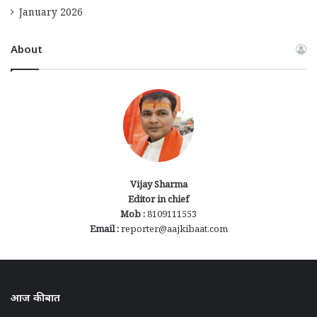
January 2026
About
Vijay Sharma
Editor in chief
Mob :
8109111553
Email :
reporter@aajkibaat.com
आज की बात