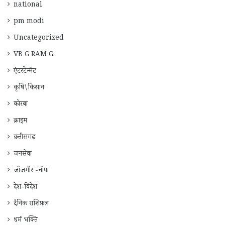
national
pm modi
Uncategorized
VB G RAM G
एंटरटेन्मेंट
कृषि\किसान
कोरबा
क्राइम
छत्तीसगढ़
जनसेवा
जाँजगीर -चाँपा
देश-विदेश
दैनिक राशिफ़ल
धर्म भक्ति