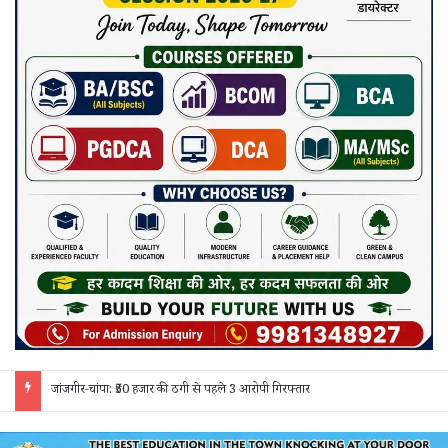
जांजगीर-नैला: अमेरिका के स्वामीनारायण मंदिर की तर्ज पर सजेगा नैला दुर्गोत्सव, 35 फीट ऊंची रत्नजड़ित मां दुर्गा प्रतिमा होगी आकर्षण