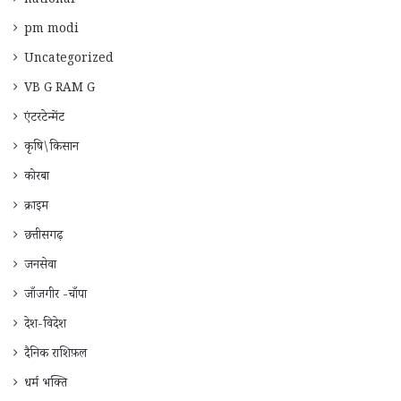
national
pm modi
Uncategorized
VB G RAM G
एंटरटेन्मेंट
कृषि\किसान
कोरबा
क्राइम
छत्तीसगढ़
जनसेवा
जाँजगीर -चाँपा
देश-विदेश
दैनिक राशिफ़ल
धर्म भक्ति