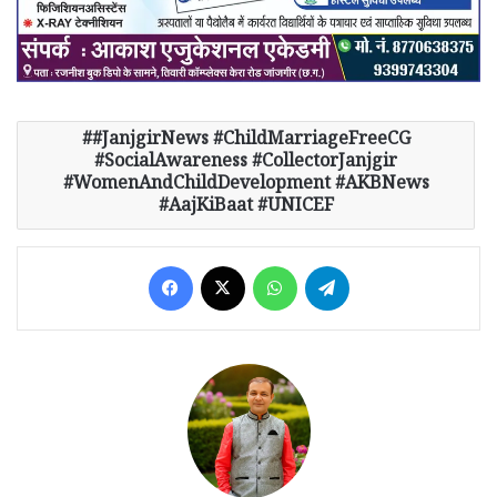
#JanjgirNews #ChildMarriageFreeCG
#SocialAwareness #CollectorJanjgir
#WomenAndChildDevelopment #AKBNews
#AajKiBaat #UNICEF
Facebook
X
WhatsApp
Telegram