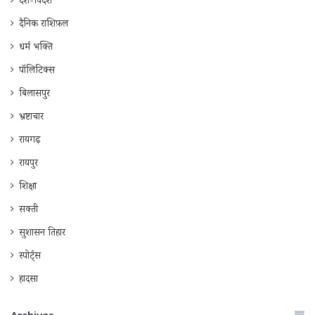
देश-विदेश
दैनिक राशिफ़ल
धर्म भक्ति
पॉलिटिक्स
बिलासपुर
भ्रष्टाचार
रायगढ़
रायपुर
शिक्षा
सक्ती
सुशासन तिहार
स्पोर्ट्स
हादसा