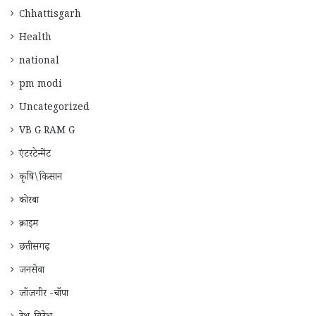
Chhattisgarh
Health
national
pm modi
Uncategorized
VB G RAM G
एंटरटेन्मेंट
कृषि\किसान
कोरबा
क्राइम
छत्तीसगढ़
जनसेवा
जाँजगीर -चाँपा