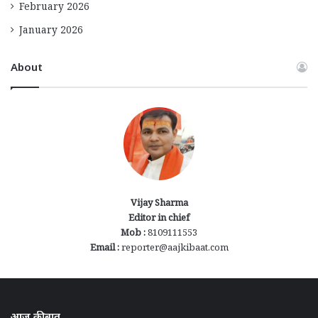
February 2026
January 2026
About
Vijay Sharma
Editor in chief
Mob :
8109111553
Email :
reporter@aajkibaat.com
आज की बात