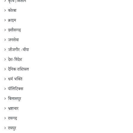
कृषि\किसान
कोरबा
क्राइम
छत्तीसगढ़
जनसेवा
जाँजगीर -चाँपा
देश-विदेश
दैनिक राशिफ़ल
धर्म भक्ति
पॉलिटिक्स
बिलासपुर
भ्रष्टाचार
रायगढ़
रायपुर