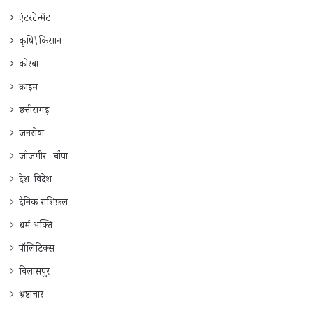
एंटरटेन्मेंट
कृषि\किसान
कोरबा
क्राइम
छत्तीसगढ़
जनसेवा
जाँजगीर -चाँपा
देश-विदेश
दैनिक राशिफ़ल
धर्म भक्ति
पॉलिटिक्स
बिलासपुर
भ्रष्टाचार