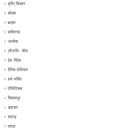
कृषि\किसान
कोरबा
क्राइम
छत्तीसगढ़
जनसेवा
जाँजगीर -चाँपा
देश-विदेश
दैनिक राशिफ़ल
धर्म भक्ति
पॉलिटिक्स
बिलासपुर
भ्रष्टाचार
रायगढ़
रायपुर