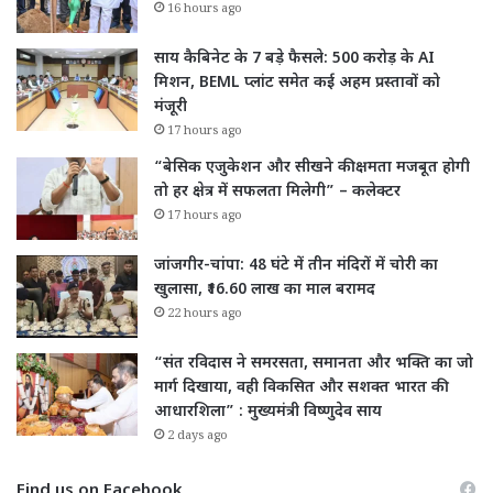
16 hours ago
साय कैबिनेट के 7 बड़े फैसले: 500 करोड़ के AI
मिशन, BEML प्लांट समेत कई अहम प्रस्तावों को
मंजूरी
17 hours ago
“बेसिक एजुकेशन और सीखने की क्षमता मजबूत होगी
तो हर क्षेत्र में सफलता मिलेगी” – कलेक्टर
17 hours ago
जांजगीर-चांपा: 48 घंटे में तीन मंदिरों में चोरी का
खुलासा, ₹16.60 लाख का माल बरामद
22 hours ago
“संत रविदास ने समरसता, समानता और भक्ति का जो
मार्ग दिखाया, वही विकसित और सशक्त भारत की
आधारशिला” : मुख्यमंत्री विष्णुदेव साय
2 days ago
Find us on Facebook