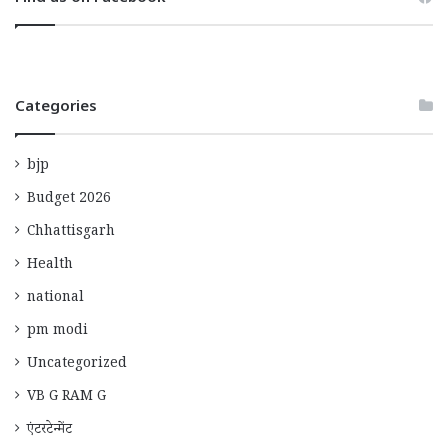
Categories
bjp
Budget 2026
Chhattisgarh
Health
national
pm modi
Uncategorized
VB G RAM G
एंटरटेन्मेंट