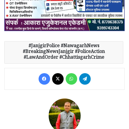
JanjgirPolice #NawagarhNews
#BreakingNewsJanjgir #PoliceAction
#LawAndOrder #ChhattisgarhCrime
Facebook
X
WhatsApp
Telegram