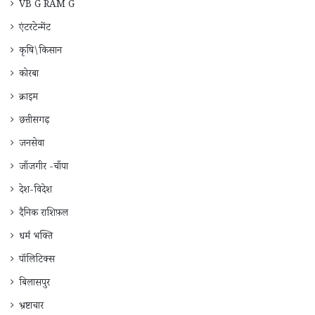
VB G RAM G
एंटरटेन्मेंट
कृषि\किसान
कोरबा
क्राइम
छत्तीसगढ़
जनसेवा
जाँजगीर -चाँपा
देश-विदेश
दैनिक राशिफ़ल
धर्म भक्ति
पॉलिटिक्स
बिलासपुर
भ्रष्टाचार