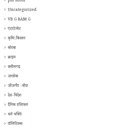
pm modi
Uncategorized
VB G RAM G
एंटरटेन्मेंट
कृषि\किसान
कोरबा
क्राइम
छत्तीसगढ़
जनसेवा
जाँजगीर -चाँपा
देश-विदेश
दैनिक राशिफ़ल
धर्म भक्ति
पॉलिटिक्स