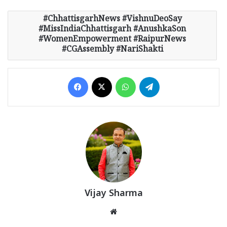
ChhattisgarhNews #VishnuDeoSay
#MissIndiaChhattisgarh #AnushkaSon
#WomenEmpowerment #RaipurNews
#CGAssembly #NariShakti
Facebook
X
WhatsApp
Telegram
Vijay Sharma
Website