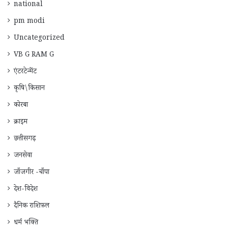
national
pm modi
Uncategorized
VB G RAM G
एंटरटेन्मेंट
कृषि\किसान
कोरबा
क्राइम
छत्तीसगढ़
जनसेवा
जाँजगीर -चाँपा
देश-विदेश
दैनिक राशिफ़ल
धर्म भक्ति