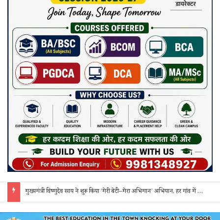
सक्ती: ₹90 लाख की ठगी का खुलासा, एक महिला समेत 3 आरोपी गिरफ्तार