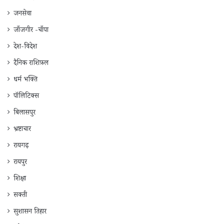
जनसेवा
जाँजगीर -चाँपा
देश-विदेश
दैनिक राशिफ़ल
धर्म भक्ति
पॉलिटिक्स
बिलासपुर
भ्रष्टाचार
रायगढ़
रायपुर
शिक्षा
सक्ती
सुशासन तिहार