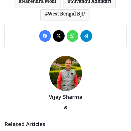
Narendra Modi
Suvendu Adhikari
West Bengal BJP
Facebook
X
WhatsApp
Telegram
Vijay Sharma
Website
Related Articles