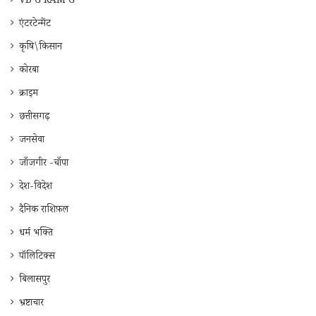
VB G RAM G
एंटरटेन्मेंट
कृषि\किसान
कोरबा
क्राइम
छत्तीसगढ़
जनसेवा
जाँजगीर -चाँपा
देश-विदेश
दैनिक राशिफ़ल
धर्म भक्ति
पॉलिटिक्स
बिलासपुर
भ्रष्टाचार