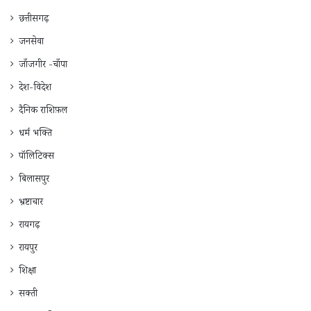
छत्तीसगढ़
जनसेवा
जाँजगीर -चाँपा
देश-विदेश
दैनिक राशिफ़ल
धर्म भक्ति
पॉलिटिक्स
बिलासपुर
भ्रष्टाचार
रायगढ़
रायपुर
शिक्षा
सक्ती