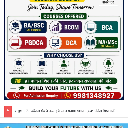
नवागढ़ पुलिस का अवैध शराब पर बड़ा प्रहार: 25 लीटर कच्ची महुआ शराब के साथ एक आरोपी गिरफ्तार, भेजा गया जेल