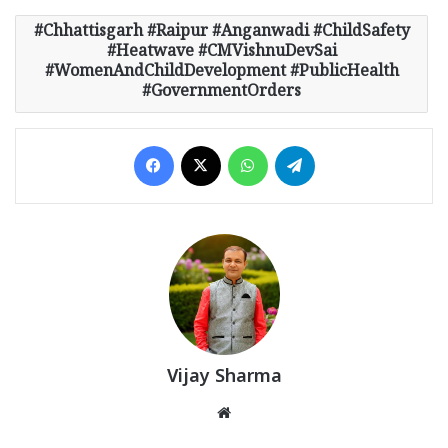
Chhattisgarh #Raipur #Anganwadi #ChildSafety
#Heatwave #CMVishnuDevSai
#WomenAndChildDevelopment #PublicHealth
#GovernmentOrders
Facebook
X
WhatsApp
Telegram
Vijay Sharma
Website