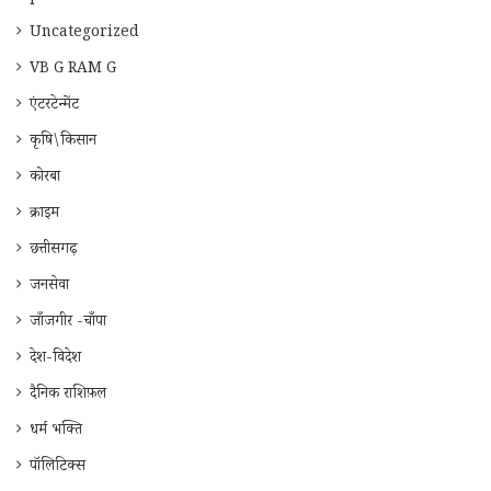
Uncategorized
VB G RAM G
एंटरटेन्मेंट
कृषि\किसान
कोरबा
क्राइम
छत्तीसगढ़
जनसेवा
जाँजगीर -चाँपा
देश-विदेश
दैनिक राशिफ़ल
धर्म भक्ति
पॉलिटिक्स