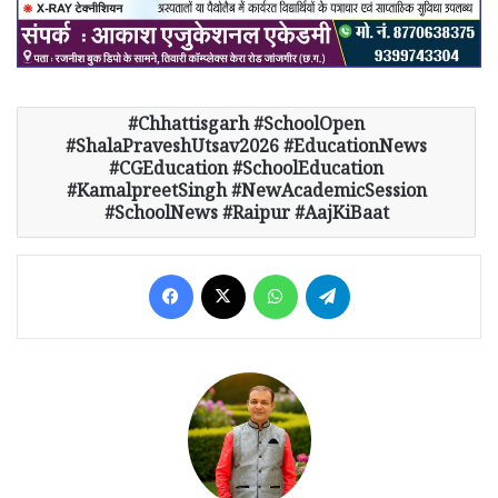
Chhattisgarh #SchoolOpen
#ShalaPraveshUtsav2026 #EducationNews
#CGEducation #SchoolEducation
#KamalpreetSingh #NewAcademicSession
#SchoolNews #Raipur #AajKiBaat
Facebook
X
WhatsApp
Telegram