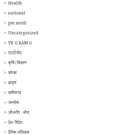
Health
national
pm modi
Uncategorized
VB G RAM G
एंटरटेन्मेंट
कृषि\किसान
कोरबा
क्राइम
छत्तीसगढ़
जनसेवा
जाँजगीर -चाँपा
देश-विदेश
दैनिक राशिफ़ल