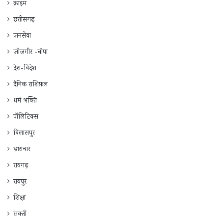
क्राइम
छत्तीसगढ़
जनसेवा
जाँजगीर -चाँपा
देश-विदेश
दैनिक राशिफ़ल
धर्म भक्ति
पॉलिटिक्स
बिलासपुर
भ्रष्टाचार
रायगढ़
रायपुर
शिक्षा
सक्ती