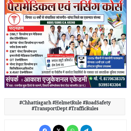
Chhattisgarh #HelmetRule #RoadSafety
#TransportDept #TrafficRules
Facebook
X
WhatsApp
Telegram