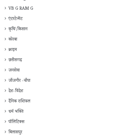
VB G RAM G
एंटरटेन्मेंट
कृषि\किसान
कोरबा
क्राइम
छत्तीसगढ़
जनसेवा
जाँजगीर -चाँपा
देश-विदेश
दैनिक राशिफ़ल
धर्म भक्ति
पॉलिटिक्स
बिलासपुर