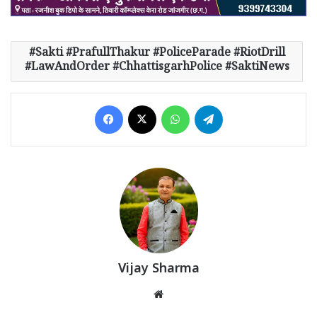
Sakti #PrafullThakur #PoliceParade #RiotDrill
#LawAndOrder #ChhattisgarhPolice #SaktiNews
Facebook
X
WhatsApp
Telegram
Vijay Sharma
Website