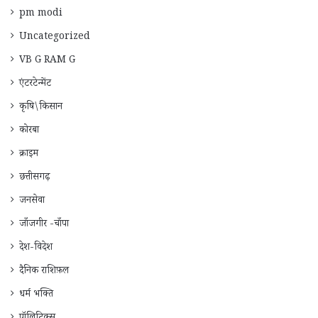
pm modi
Uncategorized
VB G RAM G
एंटरटेन्मेंट
कृषि\किसान
कोरबा
क्राइम
छत्तीसगढ़
जनसेवा
जाँजगीर -चाँपा
देश-विदेश
दैनिक राशिफ़ल
धर्म भक्ति