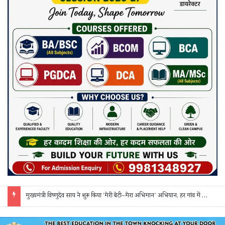
सक्ती: ₹90 लाख की ठगी का खुलासा, एक महिला समेत 3 आरोपी गिरफ्तार