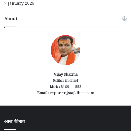
January 2026
About
Vijay Sharma
Editor in chief
Mob :
8109111553
Email :
reporter@aajkibaat.com
आज की बात