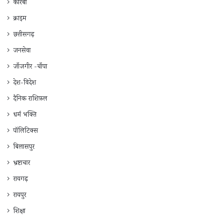
कोरबा
क्राइम
छत्तीसगढ़
जनसेवा
जाँजगीर -चाँपा
देश-विदेश
दैनिक राशिफ़ल
धर्म भक्ति
पॉलिटिक्स
बिलासपुर
भ्रष्टाचार
रायगढ़
रायपुर
शिक्षा